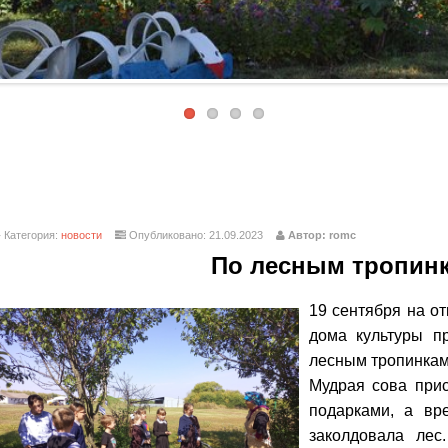
Категория:
новости
Опубликовано: 21.09.2023
Автор: romc
По лесным тропин
19 сентября на о
дома культуры п
лесным тропинкам
Мудрая сова прис
подарками, а вр
заколдовала лес