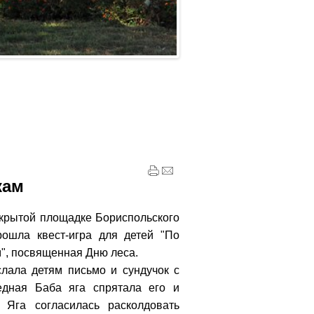
кам
ткрытой площадке Бориспольского
рошла квест-игра для детей "По
", посвященная Дню леса.
лала детям письмо и сундучок с
едная Баба яга спрятала его и
. Яга согласилась расколдовать