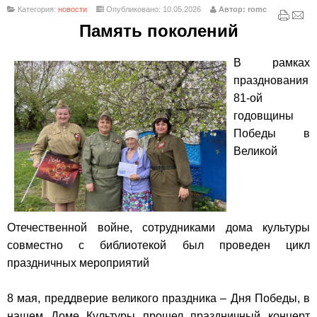
Категория:
новости
Опубликовано: 10.05.2026
Автор: romc
Память поколений
В рамках
празднования
81-ой
годовщины
Победы в
Великой
Отечественной войне, сотрудниками дома культуры
совместно с библиотекой был проведен цикл
праздничных мероприятий
8 мая, преддверие великого праздника – Дня Победы, в
нашем Доме Культуры прошел праздничный концерт