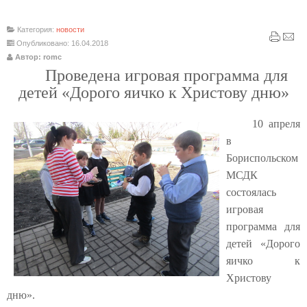
Категория:
новости
Опубликовано: 16.04.2018
Автор: romc
Проведена игровая программа для
детей «Дорого яичко к Христову дню»
10 апреля
в
Бориспольском
МСДК
состоялась
игровая
программа для
детей «Дорого
яичко к
Христову
дню».