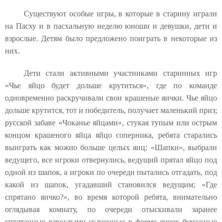
Существуют особые игры, в которые в старину играли
на Пасху и в пасхальную неделю юноши и девушки, дети и
взрослые.
Детям было предложено поиграть в некоторые из
них.
Дети стали активными участниками старинных игр
«Чье яйцо будет дольше крутиться», где по команде
одновременно раскручивали свои крашеные яички. Чье яйцо
дольше крутится, тот и победитель, получает маленький приз;
русской забаве «Чоканье яйцами», стукая тупым или острым
концом крашеного яйца яйцо соперника, ребята старались
выиграть как можно больше целых яиц; «Шапки», выбрали
ведущего, все игроки отвернулись, ведущий прятал яйцо под
одной из шапок, а игроки по очереди пытались отгадать, под
какой из шапок, угадавший становился ведущим; «Где
спрятано яичко?», во время которой ребята, внимательно
оглядывая комнату, по очереди отыскивали заранее
спрятанные взрослыми склеенные в форме яичек бумажные