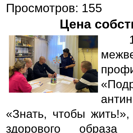
Просмотров: 155
Цена собст
межв
про
«По
анти
«Знать, чтобы жить!»
здорового образ