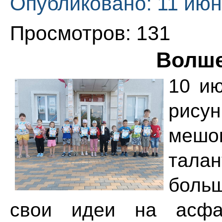
Опубликовано: 11 июн
Просмотров: 131
Волш
10 ию
рису
мешок
тала
боль
свои идеи на асфа