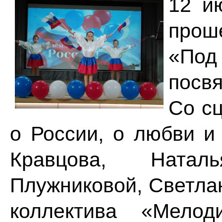
12 и
прош
«По
посв
Со сц
о России, о любви и
Кравцова, Ната
Плужниковой, Светла
коллектива «Мелод