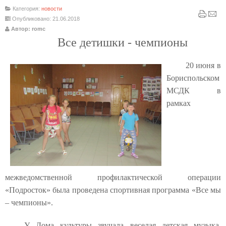
Категория:
новости
Опубликовано: 21.06.2018
Автор: romc
Все детишки - чемпионы
20 июня в
Бориспольском
МСДК в
рамках
межведомственной профилактической операции
«Подросток» была проведена спортивная программа «Все мы
– чемпионы».
У Дома культуры звучала веселая детская музыка,