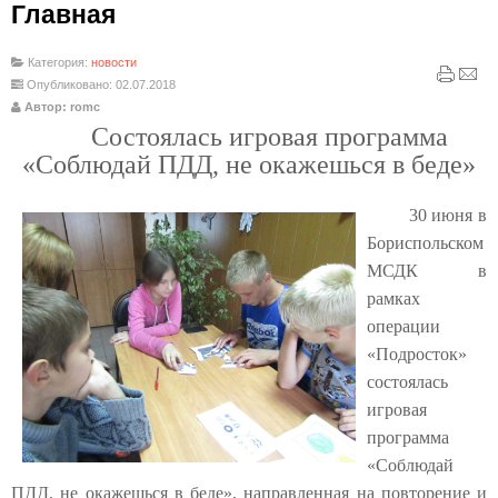
Главная
Категория:
новости
Опубликовано: 02.07.2018
Автор: romc
Состоялась игровая программа
«Соблюдай ПДД, не окажешься в беде»
30 июня в
Бориспольском
МСДК в
рамках
операции
«Подросток»
состоялась
игровая
программа
«Соблюдай
ПДД, не окажешься в беде», направленная на повторение и