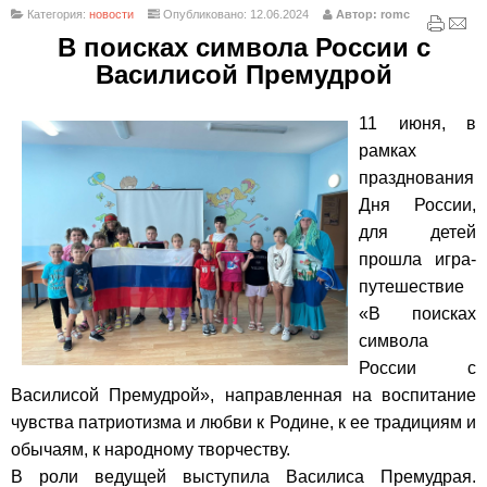
Категория:
новости
Опубликовано: 12.06.2024
Автор: romc
В поисках символа России с
Василисой Премудрой
11 июня, в
рамках
празднования
Дня России,
для детей
прошла игра-
путешествие
«В поисках
символа
России с
Василисой Премудрой», направленная на воспитание
чувства патриотизма и любви к Родине, к ее традициям и
обычаям, к народному творчеству.
В роли ведущей выступила Василиса Премудрая.