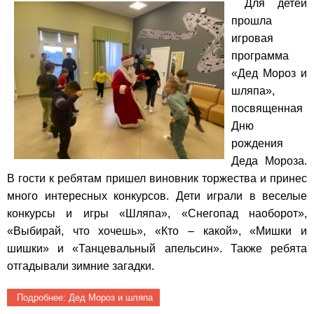
Для детей
прошла
игровая
программа
«Дед Мороз и
шляпа»,
посвященная
Дню
рождения
Деда Мороза.
В гости к ребятам пришел виновник торжества и принес
много интересных конкурсов. Дети играли в веселые
конкурсы и игры «Шляпа», «Снегопад наоборот»,
«Выбирай, что хочешь», «Кто – какой», «Мишки и
шишки» и «Танцевальный апельсин». Также ребята
отгадывали зимние загадки.
Подробнее: Дед Мороз и шляпа