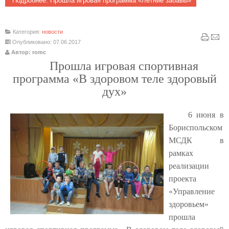
Подробнее: Прошла игровая программа «Летние забавы»
Категория:
новости
Опубликовано: 07.06.2017
Автор: romc
Прошла игровая спортивная
программа «В здоровом теле здоровый
дух»
6 июня в
Бориспольском
МСДК в
рамках
реализации
проекта
«Управление
здоровьем»
прошла