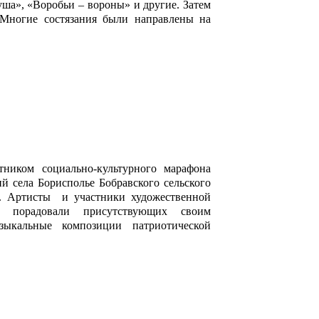
уша», «Воробьи – вороны» и другие. Затем
 Многие состязания были направлены на
тником социально-культурного марафона
 села Борисполье Бобравского сельского
а. Артисты и участники художественной
ры порадовали присутствующих своим
зыкальные композиции патриотической