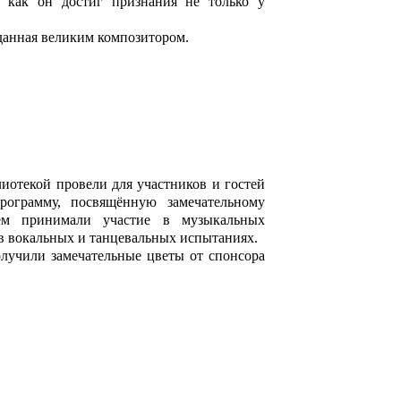
, как он достиг признания не только у
зданная великим композитором.
иотекой провели для участников и гостей
ограмму, посвящённую замечательному
ем принимали участие в музыкальных
 в вокальных и танцевальных испытаниях.
олучили замечательные цветы от спонсора