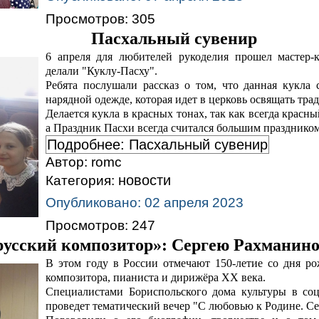
Просмотров: 305
Пасхальный сувенир
6 апреля для любителей рукоделия прошел мастер-к
делали "Куклу-Пасху".
Ребята послушали рассказ о том, что данная кукла
нарядной одежде, которая идет в церковь освящать тр
Делается кукла в красных тонах, так как всегда крас
а Праздник Пасхи всегда считался большим праздником
Подробнее: Пасхальный сувенир
Автор:
romc
новости
Категория:
Опубликовано: 02 апреля 2023
Просмотров: 247
усский композитор»: Сергею Рахманино
В этом году в России отмечают 150-летие со дня ро
композитора, пианиста и дирижёра XX века.
Специалистами Бориспольского дома культуры в соц
проведет тематический вечер "С любовью к Родине. С