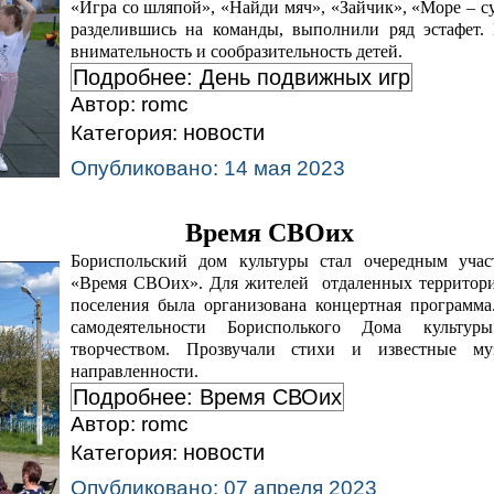
«Игра со шляпой», «Найди мяч», «Зайчик», «Море – с
разделившись на команды, выполнили ряд эстафет.
внимательность и сообразительность детей.
Подробнее: День подвижных игр
Автор:
romc
новости
Категория:
Опубликовано: 14 мая 2023
Время СВОих
Бориспольский дом культуры стал очередным учас
«Время СВОих». Для жителей отдаленных территорий
поселения была организована концертная программ
самодеятельности Борисполького Дома культу
творчеством. Прозвучали стихи и известные му
направленности.
Подробнее: Время СВОих
Автор:
romc
новости
Категория:
Опубликовано: 07 апреля 2023