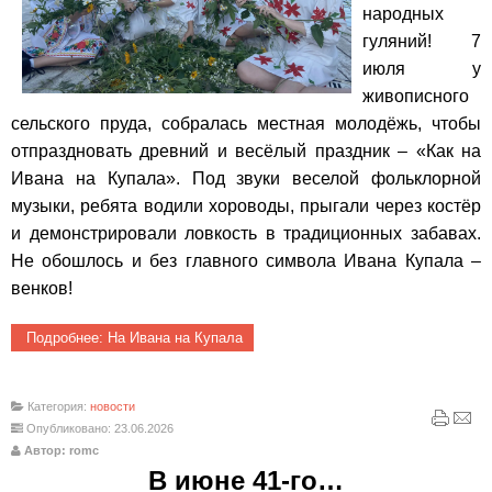
народных
гуляний! 7
июля у
живописного
сельского пруда, собралась местная молодёжь, чтобы
отпраздновать древний и весёлый праздник – «Как на
Ивана на Купала». Под звуки веселой фольклорной
музыки, ребята водили хороводы, прыгали через костёр
и демонстрировали ловкость в традиционных забавах.
Не обошлось и без главного символа Ивана Купала –
венков!
Подробнее: На Ивана на Купала
Категория:
новости
Опубликовано: 23.06.2026
Автор: romc
В июне 41-го…