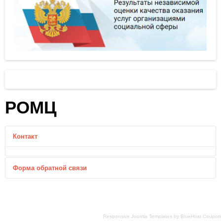
РОМЦ
Контакт
Форма обратной связи
Отправить письмо
*
Обязательное поле
Имя
*
Responsive Joomla Templates
by
BlueHost Coupon