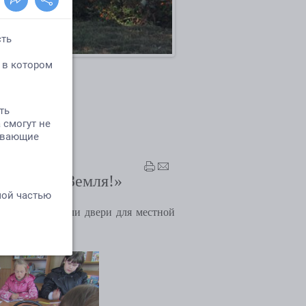
а «Живи, Земля!»
новь распахнули двери для местной
Земля!».