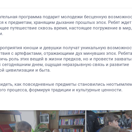
Категория:
новости
Опубликовано: 19.05.2017
Автор: romc
Прошла экологическая программ
18 мая Бориспольский МСДК и Бориспольская библитека в
етворы. В этот день проходила экологическая программа «Живи, 