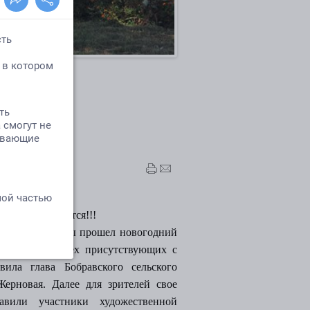
 год
ние продолжается!!!
м Доме культуры прошел новогодний
й традиции всех присутствующих с
вила глава Бобравского сельского
ерновая. Далее для зрителей свое
тавили участники художественной