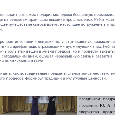
Категория:
новости
Опубликовано: 30.12.2022
Автор: romc
К нам приходит Новый
Новогоднее настрое
29 декабря в наше
концерт. По добро
праздником поздра
поселения Ю. А. Ж
творчество предс