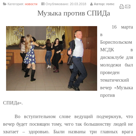
Категория:
новости
Опубликовано: 20.03.2018
Автор: romc
Музыка против СПИДа
16 марта
в
Бориспольском
МСДК в
дискоклубе для
молодежи был
проведен
тематический
вечер «Музыка
против
СПИДа».
Во вступительном слове ведущий подчеркнув, что
вечер будет посвящен тому, чего так большинству людей не
хватает – здоровью. Были названы три главных врага